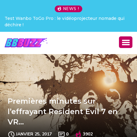
NEWS !
made qui
Creative Pebble X : j’ai été choqué !
Premières minutes sur
l’effrayant Resident Evil 7 en
VR…
JANVIER 25, 2017
0
3902