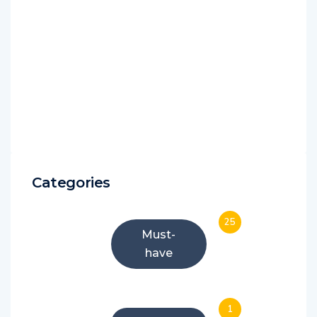
Categories
25
Must-
have
1