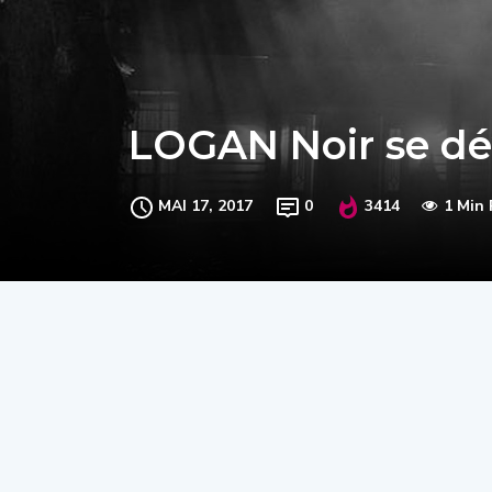
LOGAN Noir se dé
MAI 17, 2017
0
3414
1 Min