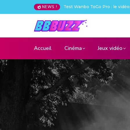
déoprojecteur nomade qui déchire !
Creative Pebble X : j’ai été
NEWS !
Accueil
Cinéma
Jeux vidéo