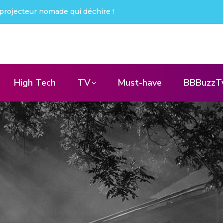
 choqué !
High Tech
TV
Must-have
BBBuzzT