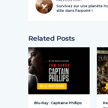
PREVIOUS POST
Survivez sur une planète h
stile dans Farpoint !
Related Posts
BLU-RAY/DVD
ns de
Blu-Ray : Capitaine Phillips
Re