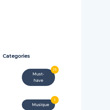
Categories
25
Must-
have
1
Musique