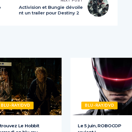
NEXT POST
o
Activision et Bungie dévoile
nt un trailer pour Destiny 2
BLU-RAY/DVD
BLU-RAY/DVD
trouvez Le Hobbit
Le 5 juin, ROBOCOP