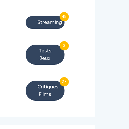
48
Streaming
3
Tests
Jeux
27
Critiques
Films