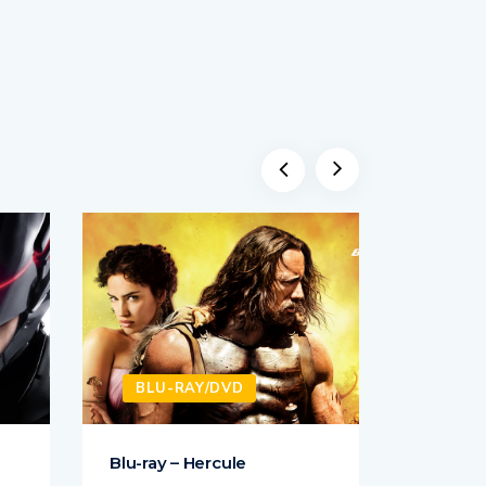
BLU-RAY/DVD
BLU-
Blu-ray – Hercule
DVD – L