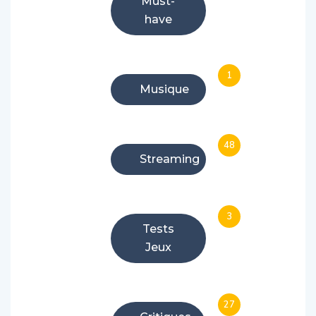
Must-
have
1
Musique
48
Streaming
3
Tests
Jeux
27