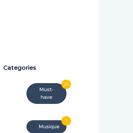
Categories
25
Must-
have
1
Musique