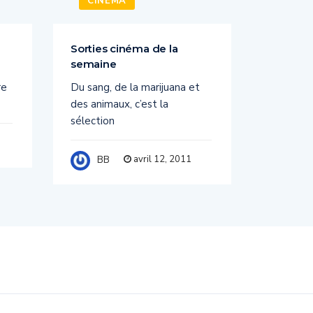
CINÉMA
CINÉ
Sorties cinéma de la
Sorties 
semaine
semain
re
Du sang, de la marijuana et
Voici la
des animaux, c’est la
cette s
sélection
CODE Pa
avril 12, 2011
BB
BB