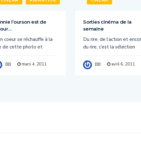
CINÉMA
ANIMATION
CINÉMA
nnie l’ourson est de
Sorties cinéma de la
tour…
semaine
 coeur se réchauffe à la
Du rire, de l’action et enco
e de cette photo et
du rire, c’est la sélection
mars 4, 2011
avril 6, 2011
BB
BB