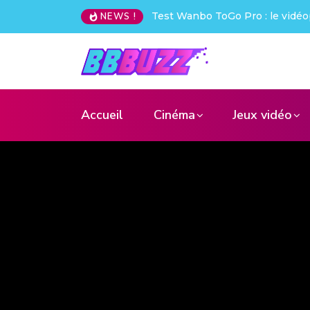
bo ToGo Pro : le vidéoprojecteur nomade qui déchire !
Creative
NEWS !
Accueil
Cinéma
Jeux vidéo