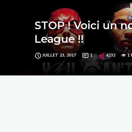
STOP ! Voici un no
League !!
JUILLET 23, 2017
1
4232
1 