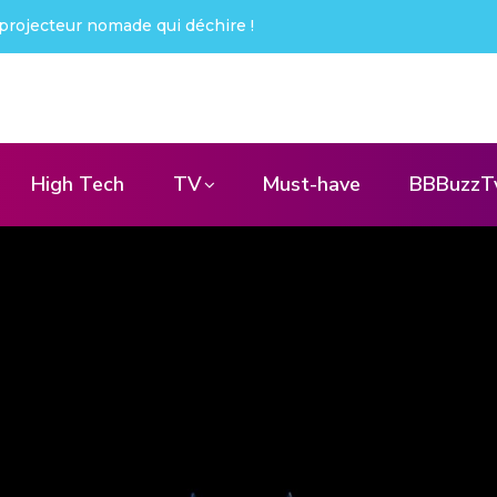
 Pebble X : j’ai été choqué !
High Tech
TV
Must-have
BBBuzzT