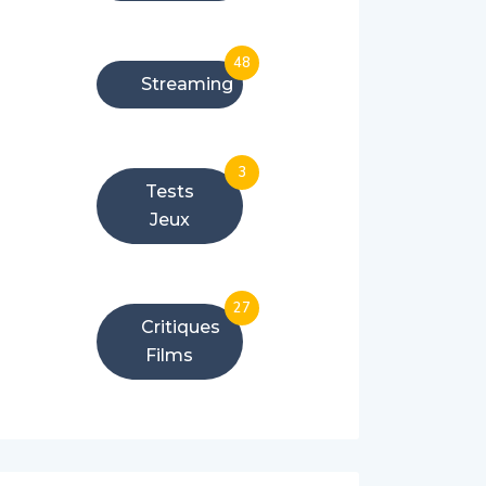
48
Streaming
3
Tests
Jeux
27
Critiques
Films