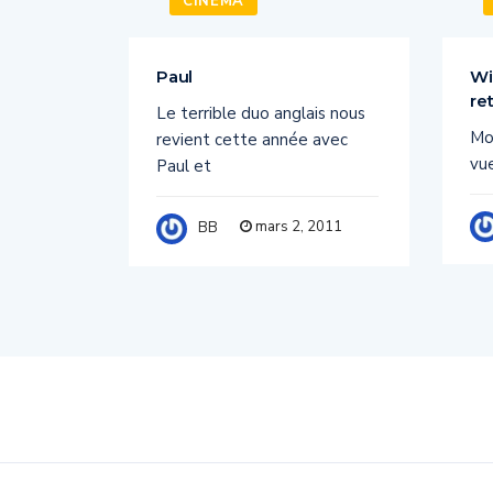
CINÉMA
la
Paul
Wi
re
Le terrible duo anglais nous
de BBBUZZ
Mon
revient cette année avec
RCE
vu
Paul et
mars 2, 2011
BB
 2011