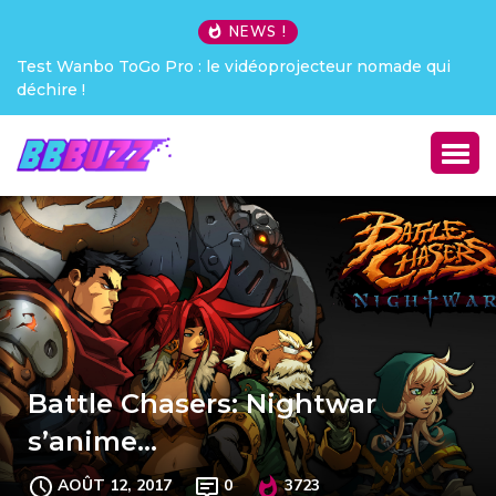
NEWS !
Test Wanbo ToGo Pro : le vidéoprojecteur nomade qui
Cre
déchire !
Battle Chasers: Nightwar
s’anime…
AOÛT 12, 2017
0
3723