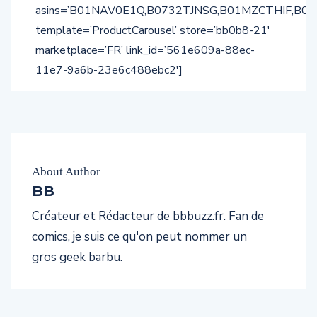
asins=’B01NAV0E1Q,B0732TJNSG,B01MZCTHIF,B0
template=’ProductCarousel’ store=’bb0b8-21′
marketplace=’FR’ link_id=’561e609a-88ec-
11e7-9a6b-23e6c488ebc2′]
About Author
BB
Créateur et Rédacteur de bbbuzz.fr. Fan de
comics, je suis ce qu'on peut nommer un
gros geek barbu.