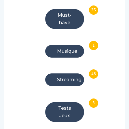
25
Must-
have
1
Musique
48
Streaming
3
Tests
Jeux