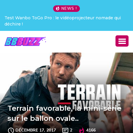
NEWS !
ecteur nomade qui
Creative Pebble X : j’ai été choqué !
Terrain favorable, la mini-série
sur le ballon ovale..
DÉCEMBRE 17, 2017
2
4166