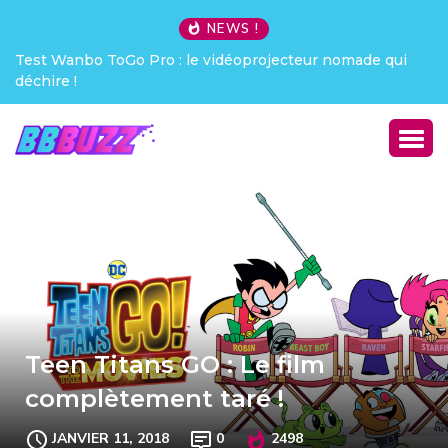
NEWS !
Test Wanbo ToGo Pro : le vidéoprojecteur nomade qui
déchire !
Teen Titans GO : Le film
complètement taré !
JANVIER 11, 2018
0
2498