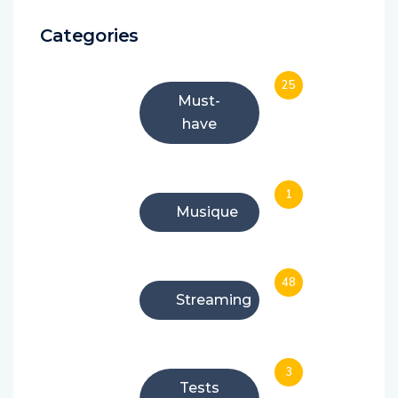
Categories
25
Must-
have
1
Musique
48
Streaming
3
Tests