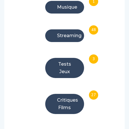
1
Musique
48
Streaming
3
Tests
Jeux
27
Critiques
Films