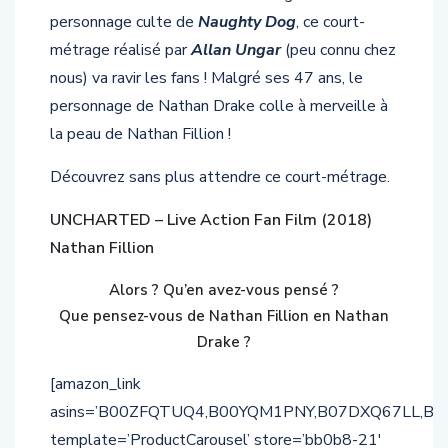
personnage culte de
Naughty Dog
, ce court-
métrage réalisé par
Allan Ungar
(peu connu chez
nous) va ravir les fans ! Malgré ses 47 ans, le
personnage de Nathan Drake colle à merveille à
la peau de Nathan Fillion !
Découvrez sans plus attendre ce court-métrage.
UNCHARTED – Live Action Fan Film (2018)
Nathan Fillion
Alors ? Qu’en avez-vous pensé ?
Que pensez-vous de Nathan Fillion en Nathan
Drake ?
[amazon_link
asins=’B00ZFQTUQ4,B00YQM1PNY,B07DXQ67LL,B0
template=’ProductCarousel’ store=’bb0b8-21′