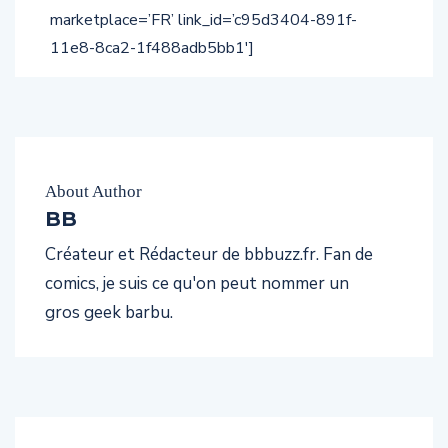
marketplace=’FR’ link_id=’c95d3404-891f-
11e8-8ca2-1f488adb5bb1′]
About Author
BB
Créateur et Rédacteur de bbbuzz.fr. Fan de
comics, je suis ce qu'on peut nommer un
gros geek barbu.