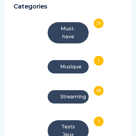
Categories
25
Must-
have
1
Musique
48
Streaming
3
Tests
Jeux