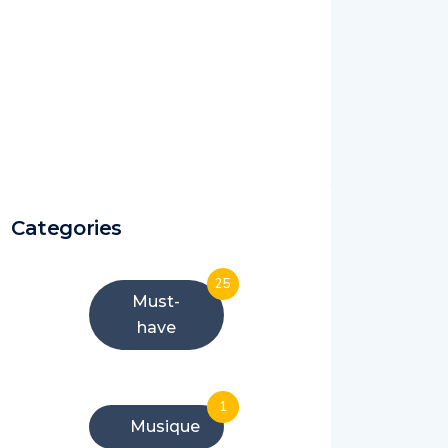
Categories
25
Must-
have
1
Musique