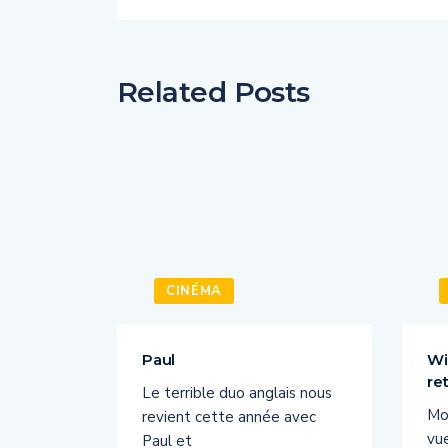
Related Posts
CINÉMA
la
Paul
Wi
re
Le terrible duo anglais nous
de BBBUZZ
Mon
revient cette année avec
RCE
vu
Paul et