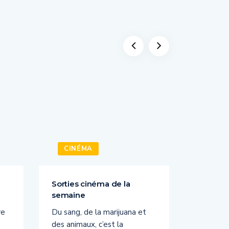
CINÉMA
CINÉ
Sorties cinéma de la
Sorties 
semaine
semain
re
Du sang, de la marijuana et
Voici la
des animaux, c’est la
cette s