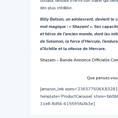
sociaux, dévoile ENFIN son trailer qui se
des plus crédible…
Billy Batson, un adolescent, devient le 
mot magique : « Shazam! ». Ses capacité
et héros de l’ancien monde, dont les ini
de Solomon, la force d’Hercule, l’endura
d’Achille et la vitesse de Mercure.
Shazam – Bande Annonce Officielle Co
Que pensez-vous
[amazon_link asins=’236577606X,832
template=’ProductCarousel’ store=’bb0b
11e8-8d56-615595fa3b3e’]