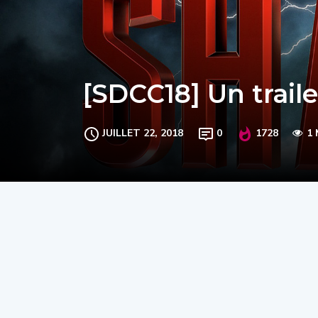
[SDCC18] Un trai
JUILLET 22, 2018
0
1728
1 