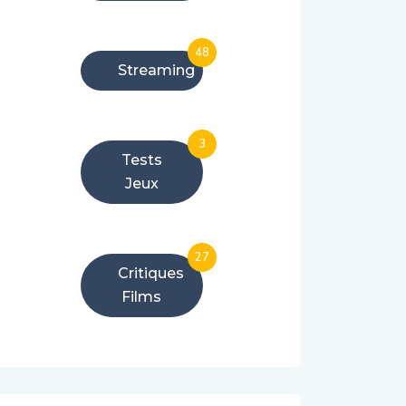
48
Streaming
3
Tests
Jeux
27
Critiques
Films