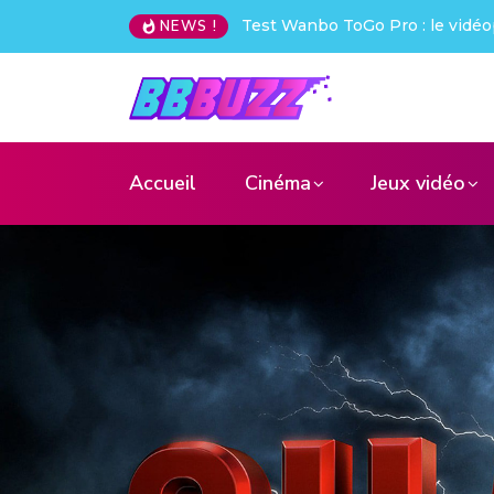
o : le vidéoprojecteur nomade qui déchire !
Creative Pebble X 
NEWS !
Accueil
Cinéma
Jeux vidéo