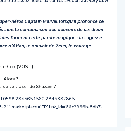
mble être assez fidèle au comics avec un
Zachary Levi
super-héros Captain Marvel lorsqu’il prononce ce
s sont la combinaison des pouvoirs de six dieux
tiales forment cette parole magique : la sagesse
nce d’Atlas, le pouvoir de Zeus, le courage
mic-Con (VOST)
Alors ?
 de ce trailer de Shazam ?
8110598,2845651562,2845387865′
8-21′ marketplace=’FR’ link_id=’66c2966b-8db7-