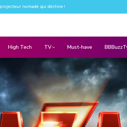
: j’ai été choqué !
High Tech
TV
Must-have
BBBuzzT