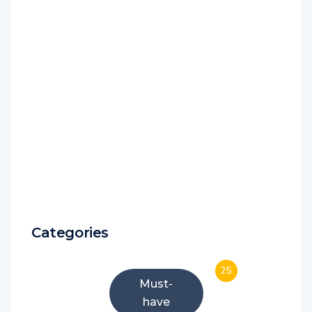
Categories
25
Must-
have