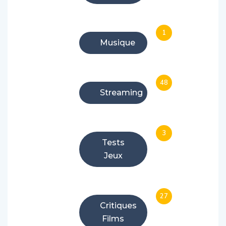
1
Musique
48
Streaming
3
Tests
Jeux
27
Critiques
Films