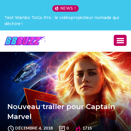
NEWS !
anbo ToGo Pro : le vidéoprojecteur nomade qui
Creative Peb
 !
Nouveau trailer pour Captain
Marvel
DÉCEMBRE 4, 2018
0
1715