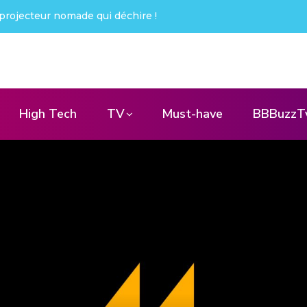
hire !
Creative Pebble X : j’ai été choqué !
High Tech
TV
Must-have
BBBuzzT