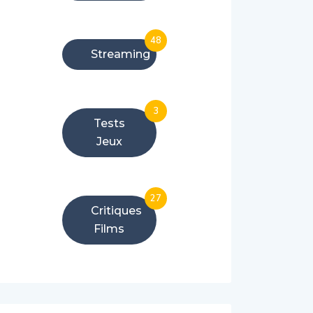
48
Streaming
3
Tests
Jeux
27
Critiques
Films