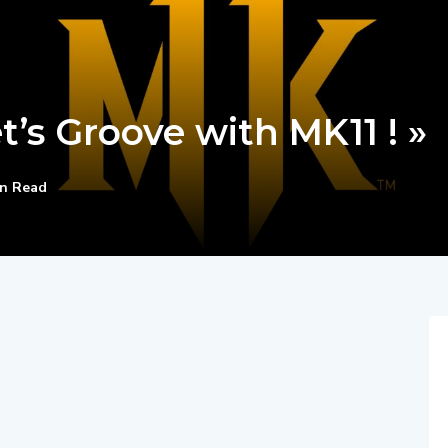
et’s Groove with MK11 ! »
in Read