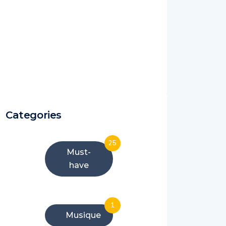
Categories
25
Must-
have
1
Musique