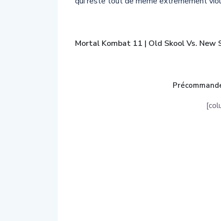
qui reste tout de même extrêmement vio
Mortal Kombat 11 | Old Skool Vs. New S
Précommand
[col