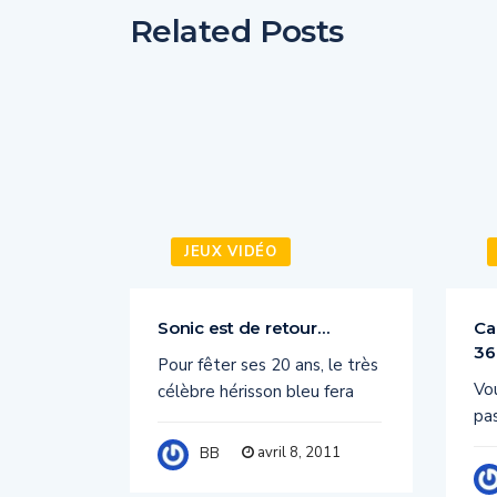
Related Posts
JEUX VIDÉO
Sonic est de retour…
Ca
36
X 360,
Pour fêter ses 20 ans, le très
Vo
l 2011
célèbre hérisson bleu fera
pas
011
avril 8, 2011
BB