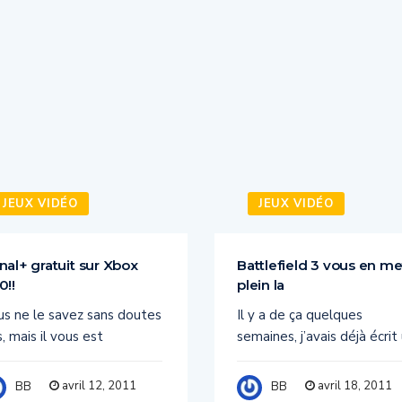
JEUX VIDÉO
JEUX VIDÉO
nal+ gratuit sur Xbox
Battlefield 3 vous en me
0!!
plein la
us ne le savez sans doutes
Il y a de ça quelques
, mais il vous est
semaines, j’avais déjà écrit
avril 12, 2011
avril 18, 2011
BB
BB