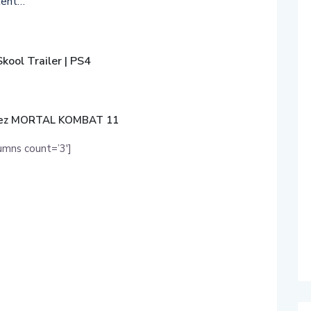
lent…
kool Trailer | PS4
ez MORTAL KOMBAT 11
umns count=’3′]