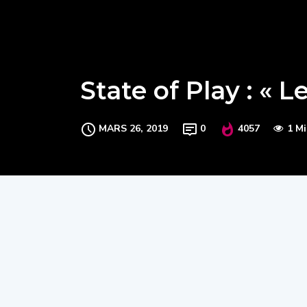
State of Play : « L
MARS 26, 2019
0
4057
1 M