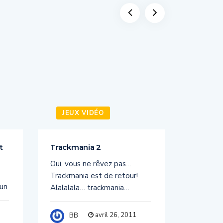
JEUX VIDÉO
JEUX
t
Trackmania 2
PORTAL 
Oui, vous ne rêvez pas…
PORTAL 
Trackmania est de retour!
PC Sorti
 un
Alalalala… trackmania…
BB
avril 26, 2011
BB