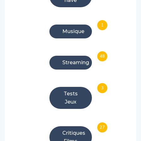
have
1
Musique
48
Streaming
3
Tests
Jeux
27
Critiques