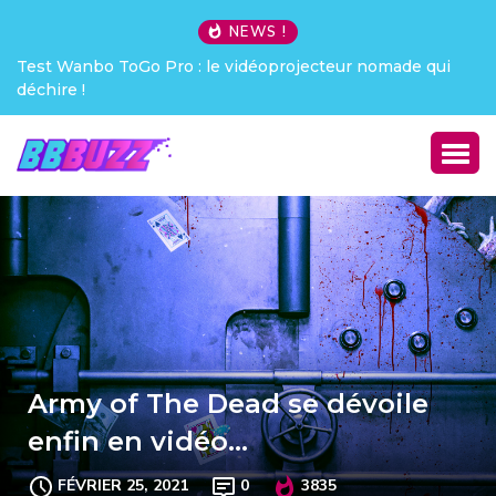
NEWS !
Test Wanbo ToGo Pro : le vidéoprojecteur nomade qui
Cr
déchire !
Army of The Dead se dévoile
enfin en vidéo…
FÉVRIER 25, 2021
0
3835