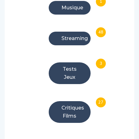
1
Musique
48
Streaming
3
Tests
Jeux
27
Critiques
Films