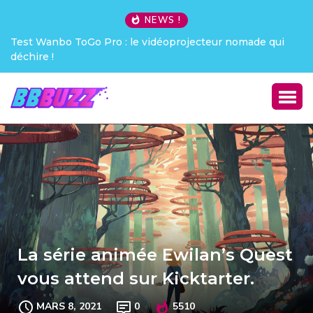
NEWS !
qui
Creative Pebble X : j’ai été choqué !
La série animée Ewilan’s Quest
vous attend sur Kicktarter.
MARS 8, 2021
0
5510