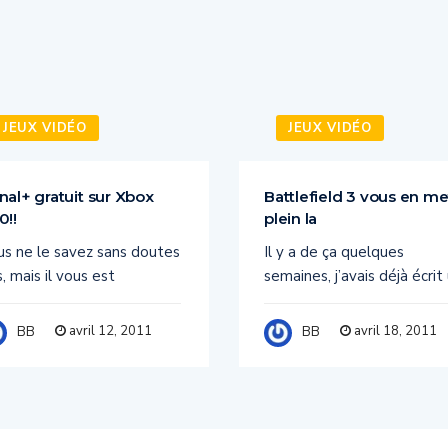
JEUX VIDÉO
JEUX VIDÉO
nal+ gratuit sur Xbox
Battlefield 3 vous en me
0!!
plein la
us ne le savez sans doutes
Il y a de ça quelques
, mais il vous est
semaines, j’avais déjà écrit
avril 12, 2011
avril 18, 2011
BB
BB