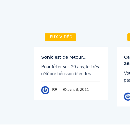
JEUX VIDÉO
Sonic est de retour…
Ca
36
X 360,
Pour fêter ses 20 ans, le très
Vo
l 2011
célèbre hérisson bleu fera
pas
011
avril 8, 2011
BB