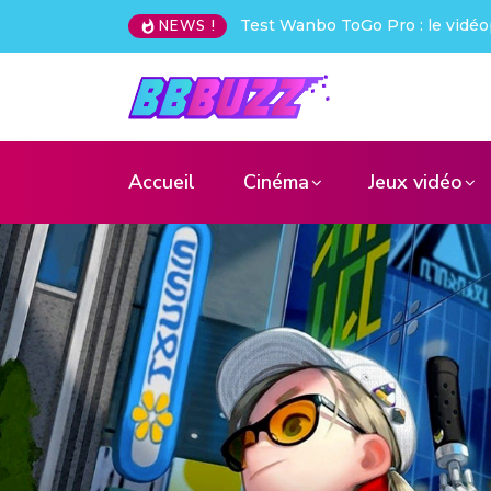
 le vidéoprojecteur nomade qui déchire !
Creative Pebble X : j’
NEWS !
Accueil
Cinéma
Jeux vidéo