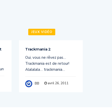
JEUX VIDÉO
JEUX
t
Trackmania 2
PORTAL 
Oui, vous ne rêvez pas…
PORTAL 
Trackmania est de retour!
PC Sorti
 un
Alalalala… trackmania…
BB
avril 26, 2011
BB