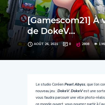
[Gamescom21] À vo
de DokeV…
AOÛT 26, 2021
0
2808
1 M
Le studio Coréen
Pearl Abyss
, que l’on c
nouveau jeu :
DokeV
.
DokeV
est une sort
vous faudra parcourir une ville photo-réa
ce monde ouvert, vous pourrez partir à l’av