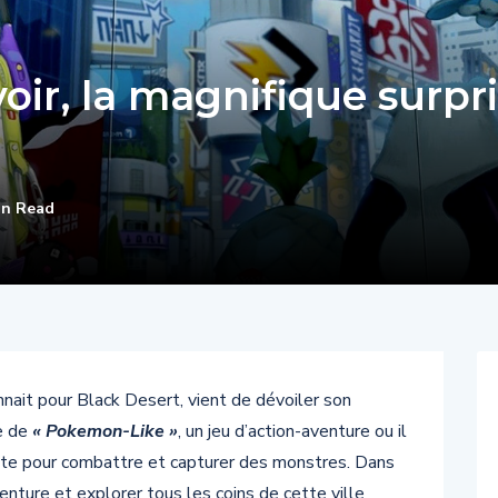
ir, la magnifique surpr
in Read
onnait pour Black Desert, vient de dévoiler son
e de
« Pokemon-Like »
, un jeu d’action-aventure ou il
liste pour combattre et capturer des monstres. Dans
enture et explorer tous les coins de cette ville