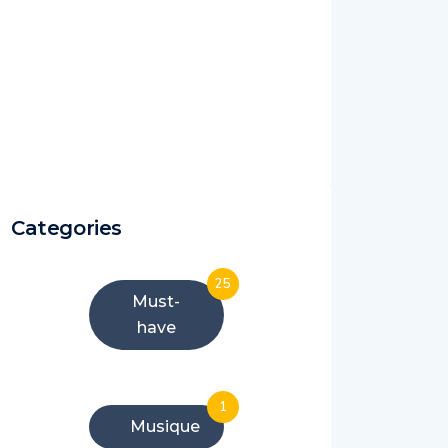
Categories
25
Must-
have
1
Musique