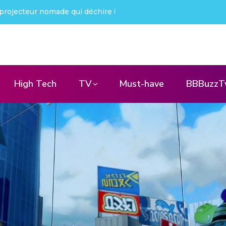
ai été choqué !
High Tech
TV
Must-have
BBBuzzT