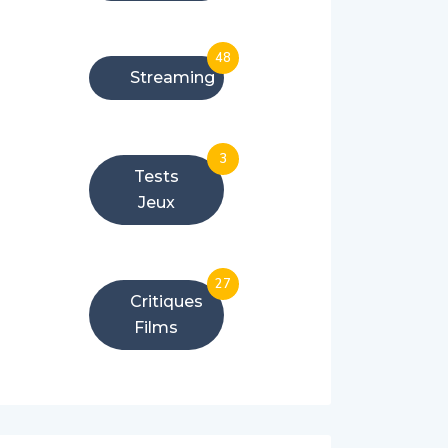
48
Streaming
3
Tests
Jeux
27
Critiques
Films