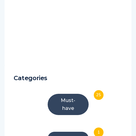
Categories
25
Must-
have
1