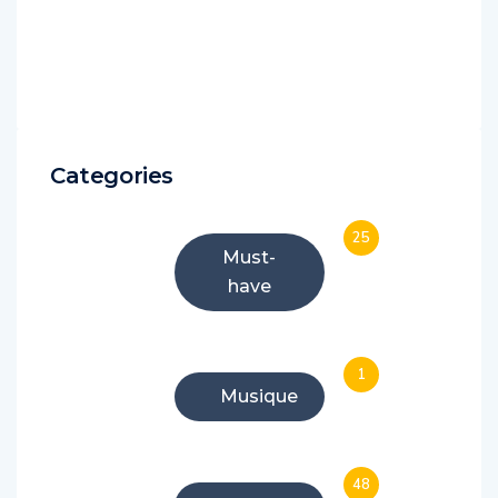
Categories
25
Must-
have
1
Musique
48