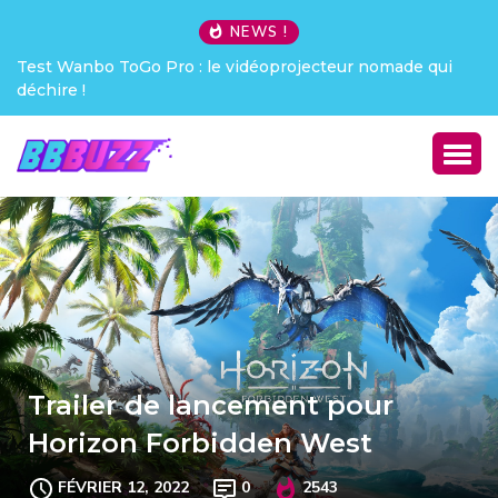
NEWS !
Test Wanbo ToGo Pro : le vidéoprojecteur nomade qui
déchire !
Trailer de lancement pour
Horizon Forbidden West
FÉVRIER 12, 2022
0
2543