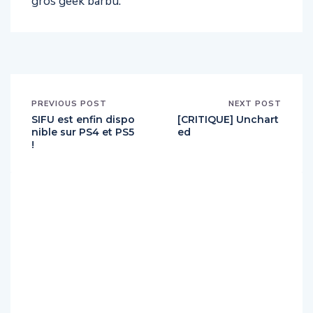
gros geek barbu.
PREVIOUS POST
NEXT POST
SIFU est enfin dispo
[CRITIQUE] Unchart
nible sur PS4 et PS5
ed
!