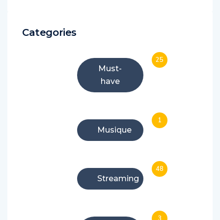
Categories
25
Must-
have
1
Musique
48
Streaming
3