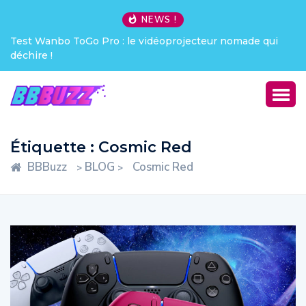
NEWS !
Test Wanbo ToGo Pro : le vidéoprojecteur nomade qui
déchire !
Étiquette :
Cosmic Red
BBBuzz
BLOG
Cosmic Red
>
>