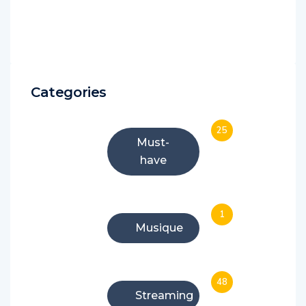
Categories
25
Must-
have
1
Musique
48
Streaming