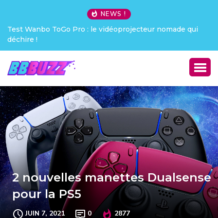
NEWS !
 nomade qui
Creative Pebble X : j’ai été choqué !
2 nouvelles manettes Dualsense
pour la PS5
JUIN 7, 2021
0
2877