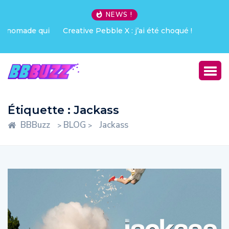
NEWS !
Creative Pebble X : j’ai été choqué !
Étiquette :
Jackass
BBBuzz
BLOG
Jackass
>
>