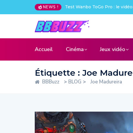
Go Pro : le vidéoprojecteur nomade qui déchire !
Creative Pebb
NEWS !
Accueil
Cinéma
Jeux vidéo
Étiquette :
Joe Madure
BBBuzz
>
BLOG
>
Joe Madureira