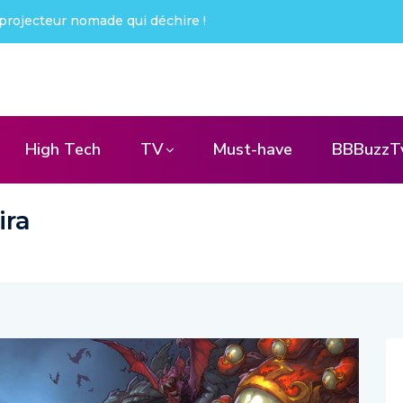
le X : j’ai été choqué !
High Tech
TV
Must-have
BBBuzzT
ira