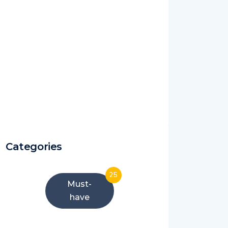
Categories
25
Must-
have