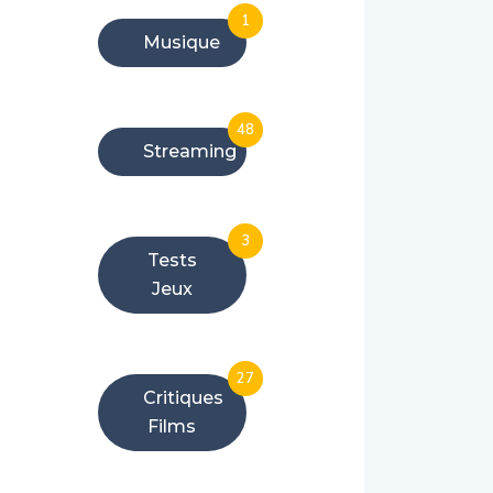
1
Musique
48
Streaming
3
Tests
Jeux
27
Critiques
Films