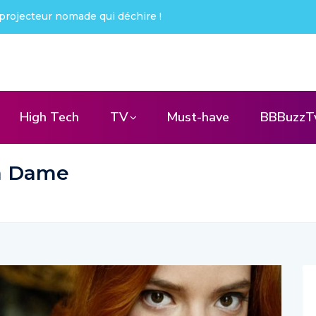
projecteur nomade qui déchire !
High Tech
TV
Must-have
BBBuzzT
la Dame