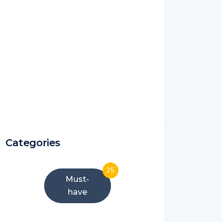
Categories
25
Must-
have