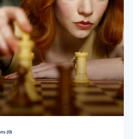
s (
0
)