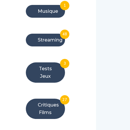
1
Musique
48
Streaming
3
Tests
Jeux
27
Critiques
Films