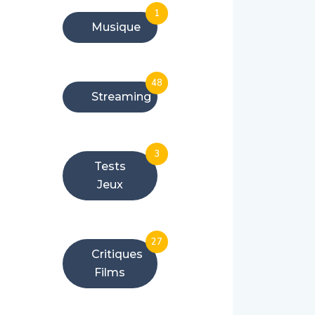
1
Musique
48
Streaming
3
Tests
Jeux
27
Critiques
Films