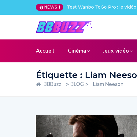
idéoprojecteur nomade qui déchire !
Creative Pebble X : j’ai ét
NEWS !
Accueil
Cinéma
Jeux vidéo
Étiquette :
Liam Nees
BBBuzz
>
BLOG
>
Liam Neeson