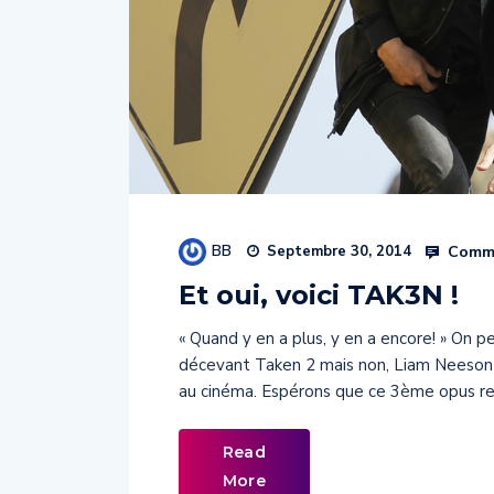
BB
Comme
Septembre 30, 2014
Et oui, voici TAK3N !
« Quand y en a plus, y en a encore! » On pe
décevant Taken 2 mais non, Liam Neeson e
au cinéma. Espérons que ce 3ème opus r
Read
More