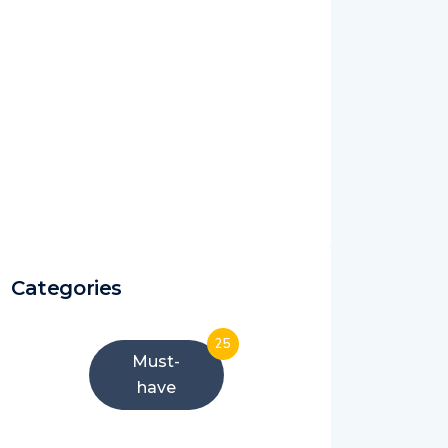
Categories
25
Must-
have