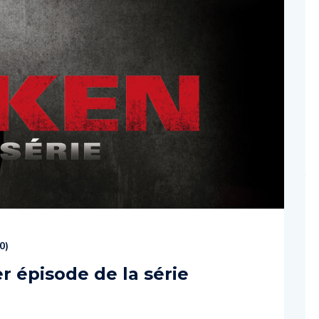
0
)
er épisode de la série