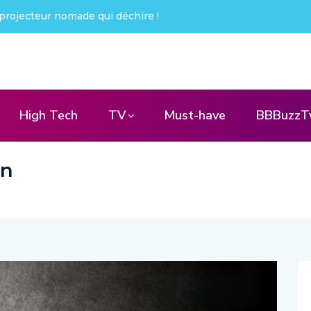
é choqué !
High Tech
TV
Must-have
BBBuzzT
on