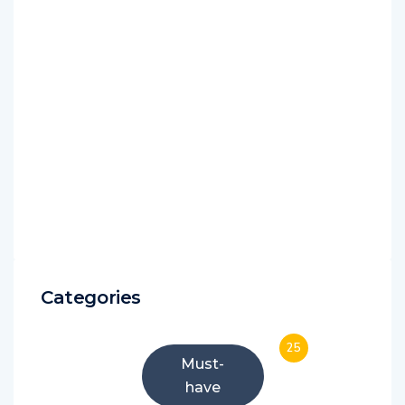
Categories
25
Must-
have