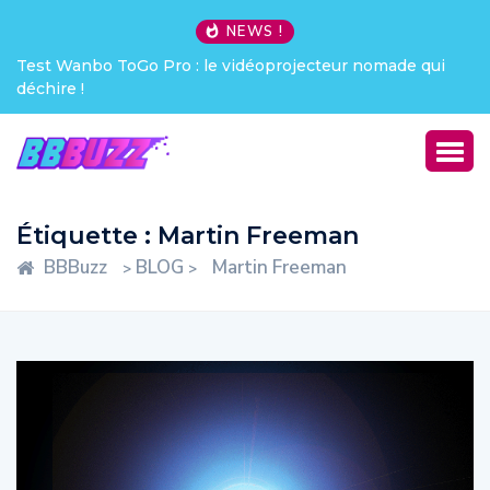
NEWS !
ade qui
Creative Pebble X : j’ai été choqué !
Étiquette :
Martin Freeman
BBBuzz
BLOG
Martin Freeman
>
>