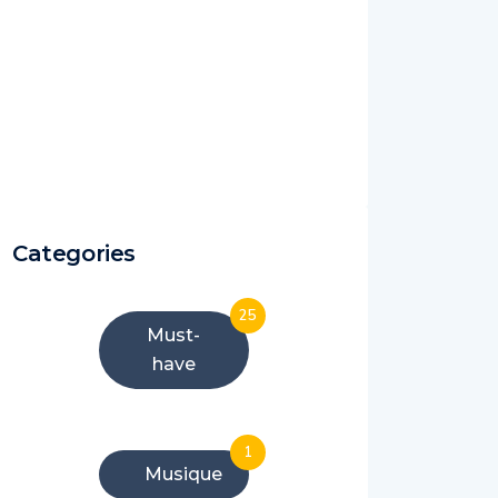
Categories
25
Must-
have
1
Musique