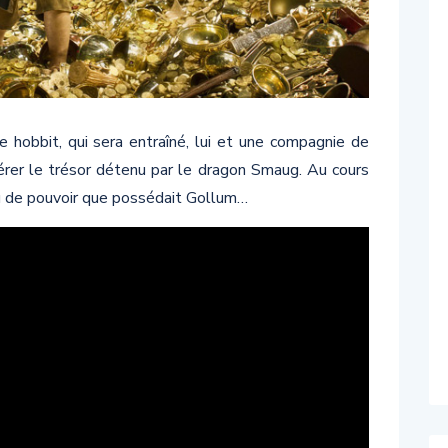
e hobbit, qui sera entraîné, lui et une compagnie de
pérer le trésor détenu par le dragon Smaug. Au cours
eau de pouvoir que possédait Gollum…