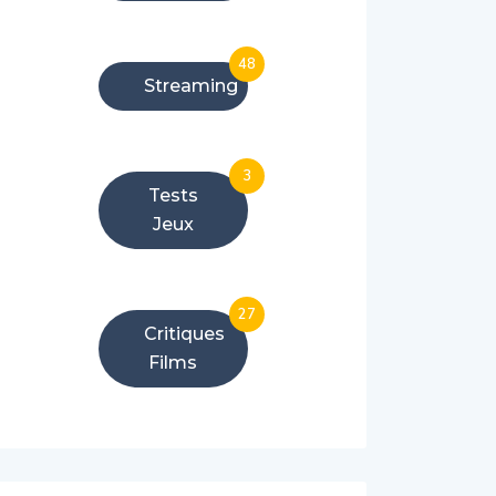
48
Streaming
3
Tests
Jeux
27
Critiques
Films