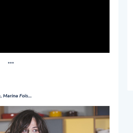
***
e, Marina Foïs…