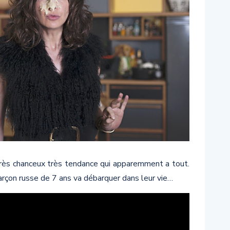
très chanceux très tendance qui apparemment a tout.
garçon russe de 7 ans va débarquer dans leur vie…