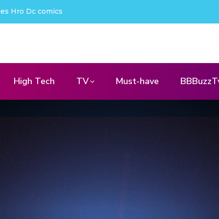
projecteur nomade qui déchire !
High Tech
TV
Must-have
BBBuzzT