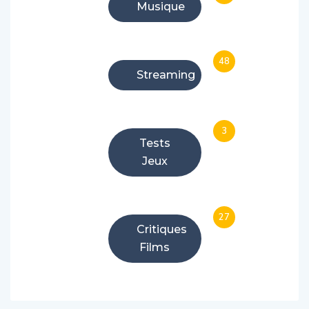
48
Streaming
3
Tests
Jeux
27
Critiques
Films