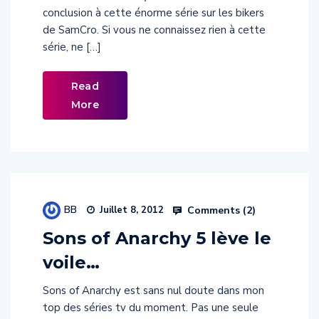
de SamCro. Si vous ne connaissez rien à cette
série, ne […]
Read
More
BB
Comments (
2
)
Juillet 8, 2012
Sons of Anarchy 5 lève le
voile…
Sons of Anarchy est sans nul doute dans mon
top des séries tv du moment. Pas une seule
des 4 saisons déjà diffusée ne m’a déçu. C’est