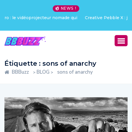
NEWS !
Creative Pebble X : j’ai été choqué !
Étiquette :
sons of anarchy
BBBuzz
BLOG
sons of anarchy
>
>