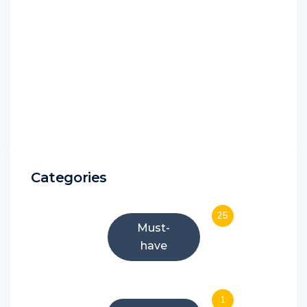
Categories
25
Must-
have
1
Musique