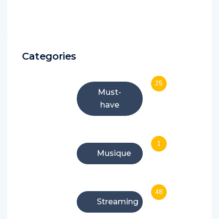
Categories
25
Must-
have
1
Musique
48
Streaming