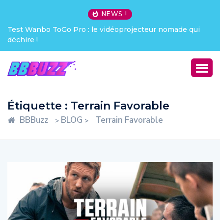
NEWS !
Test Wanbo ToGo Pro : le vidéoprojecteur nomade qui
déchire !
Étiquette :
Terrain Favorable
BBBuzz
BLOG
Terrain Favorable
>
>