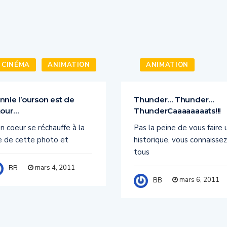
CINÉMA
ANIMATION
ANIMATION
nnie l’ourson est de
Thunder… Thunder…
tour…
ThunderCaaaaaaaats!!!
 coeur se réchauffe à la
Pas la peine de vous faire 
e de cette photo et
historique, vous connaissez
tous
mars 4, 2011
BB
mars 6, 2011
BB