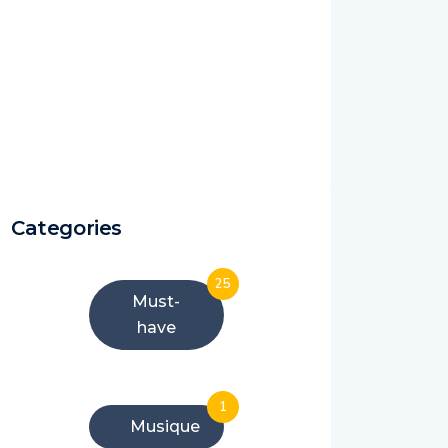
Categories
25
Must-
have
1
Musique