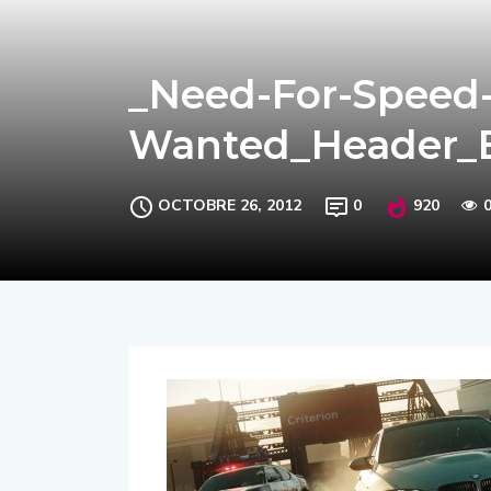
_Need-For-Speed
Wanted_Header_
OCTOBRE 26, 2012
0
920