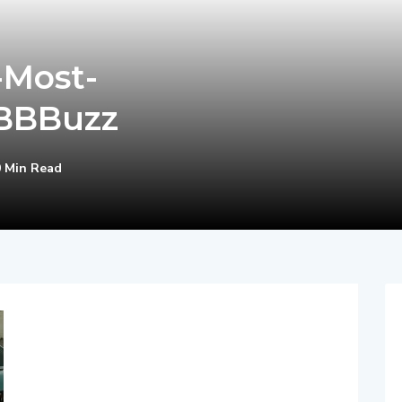
-Most-
BBBuzz
0 Min Read