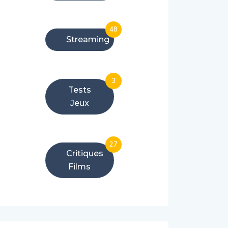
48
Streaming
3
Tests
Jeux
27
Critiques
Films