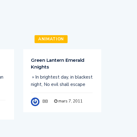
ANIMATION
TV
Green Lantern Emerald
Spartac
Knights
arena
un
» In brightest day, in blackest
Il y a qu
night, No evil shall escape
achevé au
série
mars 7, 2011
BB
BB