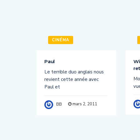
CINÉMA
f the
Paul
Wi
re
Le terrible duo anglais nous
s’est
Mon
revient cette année avec
s, la
vu
Paul et
mars 2, 2011
BB
2011