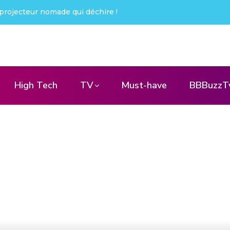
projecteur nomade qui déchire !
High Tech
TV
Must-have
BBBuzzT