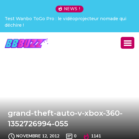
NEWS !
Test Wanbo ToGo Pro : le vidéoprojecteur nomade qui
déchire !
grand-theft-auto-v-xbox-360-
1352726994-055
NOVEMBRE 12, 2012
0
1141