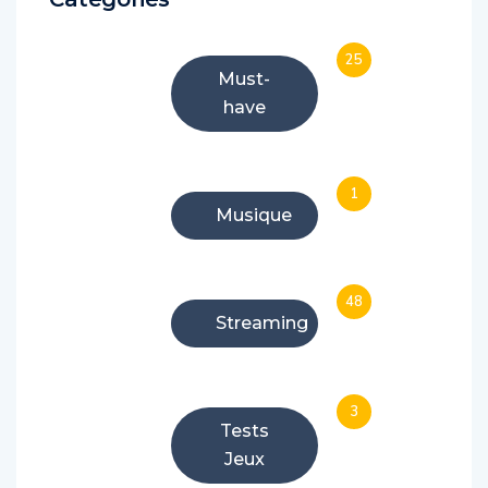
25
Must-
have
1
Musique
48
Streaming
3
Tests
Jeux