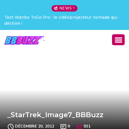
NEWS !
Test Wanbo ToGo Pro : le vidéoprojecteur nomade qui
déchire !
_StarTrek_Image7_BBBuzz
DÉCEMBRE 20, 2012
0
931