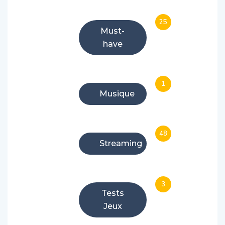
25
Must-
have
1
Musique
48
Streaming
3
Tests
Jeux