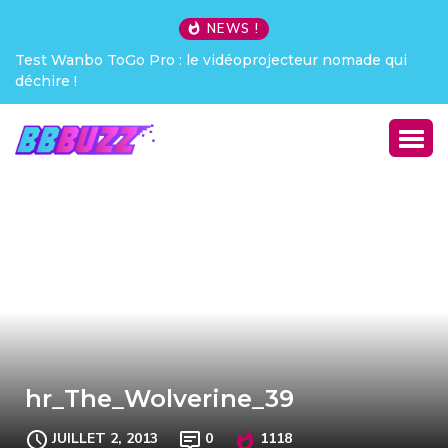
NEWS !
Test Wanbo ToGo Pro : le vidéoprojecteur nomade qui
déchire !
hr_The_Wolverine_39
JUILLET 2, 2013
0
1118