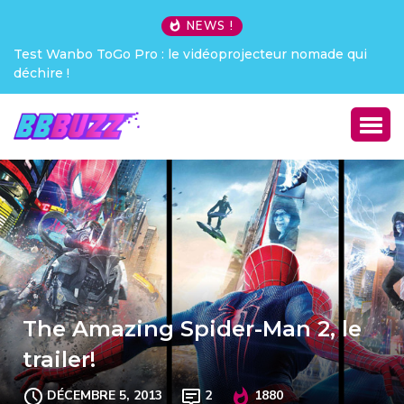
NEWS !
ecteur nomade qui
Creative Pebble X : j’ai été choqué !
The Amazing Spider-Man 2, le
trailer!
DÉCEMBRE 5, 2013
2
1880