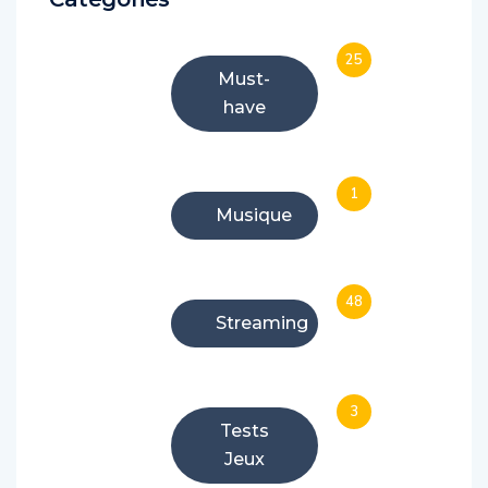
25
Must-
have
1
Musique
48
Streaming
3
Tests
Jeux