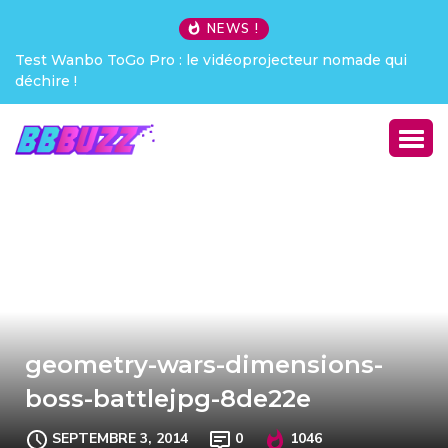
NEWS !
Test Wanbo ToGo Pro : le vidéoprojecteur nomade qui
déchire !
geometry-wars-dimensions-
boss-battlejpg-8de22e
SEPTEMBRE 3, 2014
0
1046