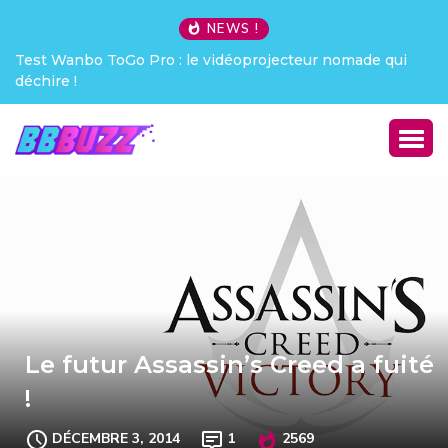
NEWS !
de qui
Creative Pebble X : j’ai été choqué !
Le futur Assassin’s Creed a fuité
!
DÉCEMBRE 3, 2014
1
2569