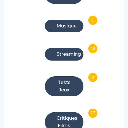
1
Musique
48
Streaming
3
Tests
Jeux
27
Critiques
Films