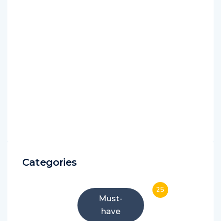
Categories
25
Must-
have