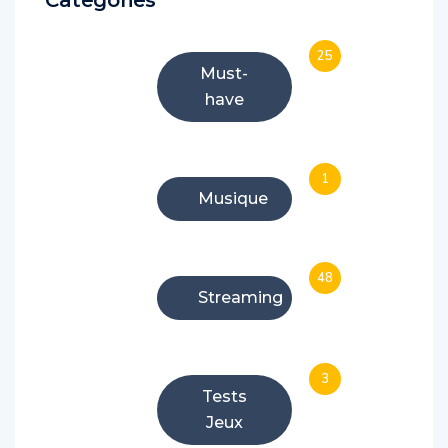
Categories
25
Must-
have
1
Musique
48
Streaming
3
Tests
Jeux