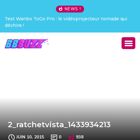
NEWS !
Test Wanbo ToGo Pro : le vidéoprojecteur nomade qui
déchire !
2_ratchetvista_1433934213
JUIN 10, 2015
0
938