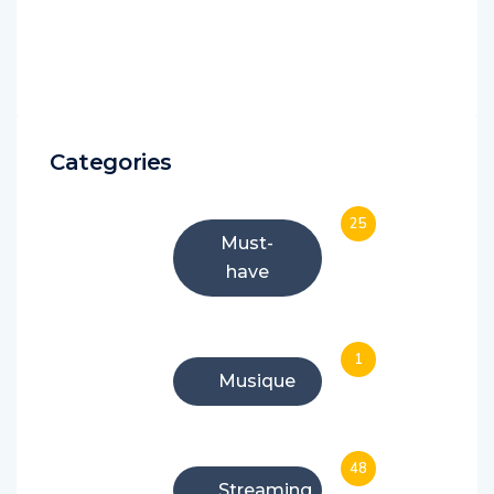
Categories
25
Must-
have
1
Musique
48
Streaming