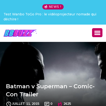
NEWS !
Test Wanbo ToGo Pro : le vidéoprojecteur nomade qui
déchire !
Batman v Superman – Comic-
Con Trailer
JUILLET 11, 2015
0
2625