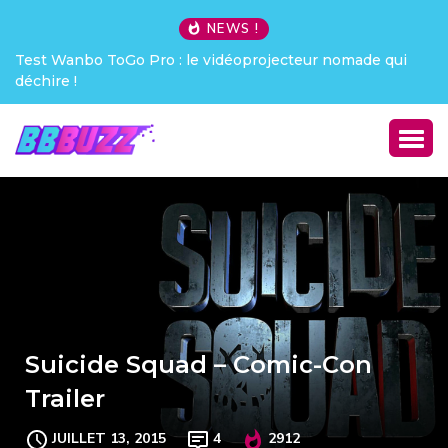
NEWS !
ade qui
Creative Pebble X : j’ai été choqué !
Suicide Squad – Comic-Con
Trailer
JUILLET 13, 2015
4
2912