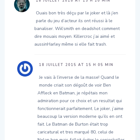
18 JUILLET 2015 AT 13 H 20 MIN
Ouais bon très déçu par le joker et là j’en
parle du jeu d’acteur ils ont réussi à le
banaliser. Wiil’smith en deadshot comment
dire mouais moyen. Killercroc j’ai aimé et
aussinHarley même si elle fait trash.
18 JUILLET 2015 AT 15 H 05 MIN
Je vais à l’inverse de la masse! Quand le
monde criait son dégoût de voir Ben
Affleck en Batman, je répétais mon
admiration pour ce choix et un resultat qui
fonctionnerait parfaitement. Le joker, j’aime
beaucoup la version moderne qu’ils en ont
fait. Le Batman de Burton était trop
caricatural et tres marqué 80, celui de
Nolan bon mais fallait éviter le copier/coller.