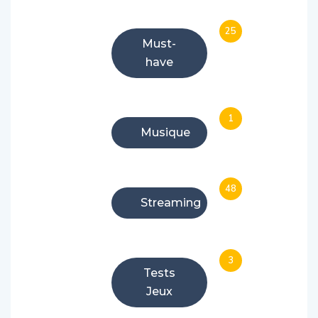
25
Must-
have
1
Musique
48
Streaming
3
Tests
Jeux