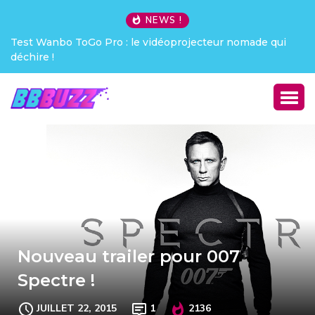
NEWS !
Pro : le vidéoprojecteur nomade qui
Creative Pebble X : j’a
Nouveau trailer pour 007
Spectre !
JUILLET 22, 2015
1
2136