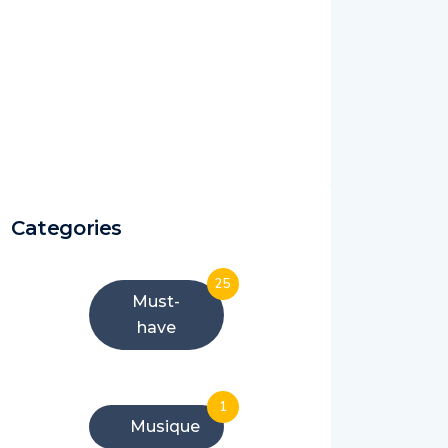
Categories
25
Must-
have
1
Musique