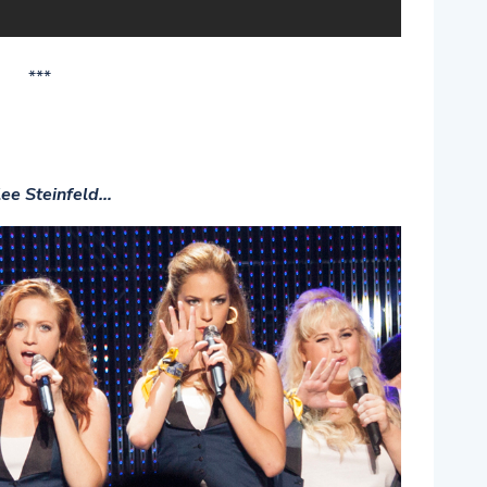
***
lee Steinfeld…