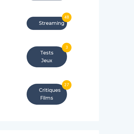
48
Streaming
3
Tests
Jeux
27
Critiques
Films