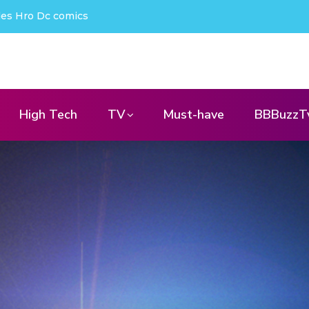
projecteur nomade qui déchire !
High Tech
TV
Must-have
BBBuzzT