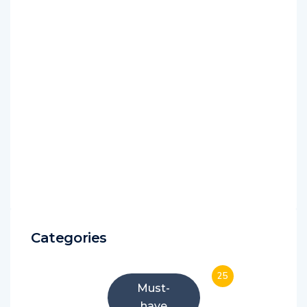
Categories
25
Must-
have