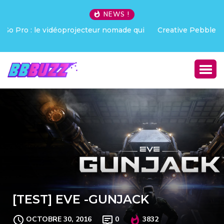
NEWS !
Creative Pebble X : j’ai été choqué !
[TEST] EVE -GUNJACK
OCTOBRE 30, 2016
0
3832