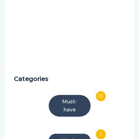
Categories
25
Must-
have
1
Musique