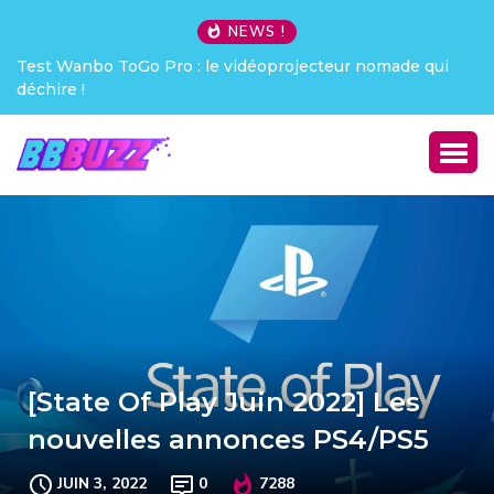
NEWS !
Test Wanbo ToGo Pro : le vidéoprojecteur nomade qui
déchire !
[State Of Play Juin 2022] Les
nouvelles annonces PS4/PS5
JUIN 3, 2022
0
7288