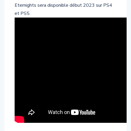
Eternights sera disponible début 2023 sur PS4
et PS5.