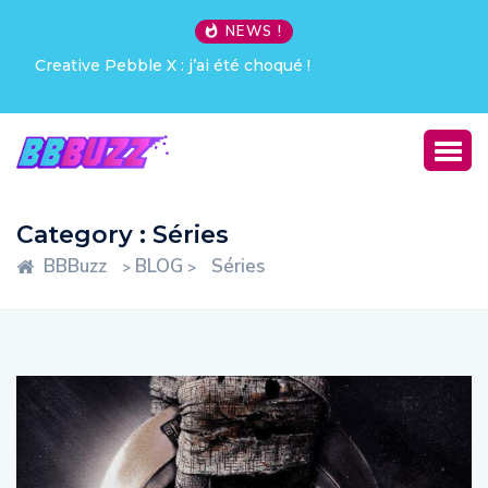
NEWS !
Creative Pebble X : j’ai été choqué !
Category : Séries
BBBuzz
BLOG
Séries
>
>