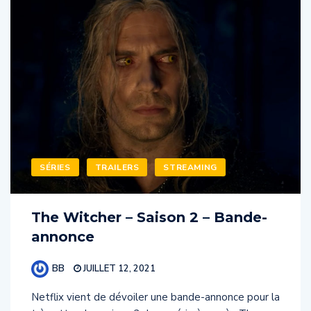
SÉRIES
TRAILERS
STREAMING
The Witcher – Saison 2 – Bande-
annonce
BB
JUILLET 12, 2021
Netflix vient de dévoiler une bande-annonce pour la
très attendue saison 2 de sa série à succès The