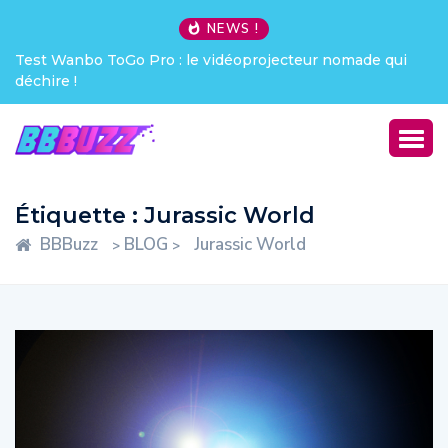
NEWS !
made qui
Creative Pebble X : j’ai été choqué !
Étiquette :
Jurassic World
BBBuzz
BLOG
Jurassic World
>
>