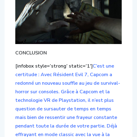
CONCLUSION
[infobox style=’strong’ static=’1′]
C’est une
certitude : Avec Résident Evil 7, Capcom a
redonné un nouveau souffle au jeu de survival-
horror sur consoles. Grâce à Capcom et la
technologie VR de Playstation, il n’est plus
question de sursauter de temps en temps
mais bien de ressentir une frayeur constante
pendant toute la durée de votre partie. Déjà
effrayant en mode classic avec la vue à la