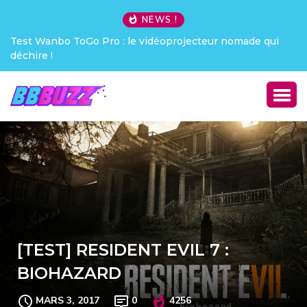
NEWS !
Creative Pebble X : j’ai été choqué !
[TEST] RESIDENT EVIL 7 :
BIOHAZARD
MARS 3, 2017
0
4256