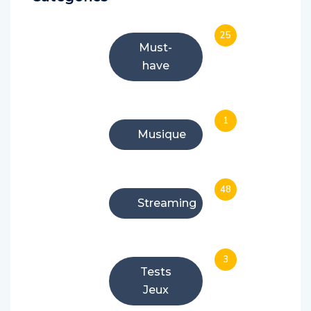
25
Must-
have
1
Musique
48
Streaming
3
Tests
Jeux