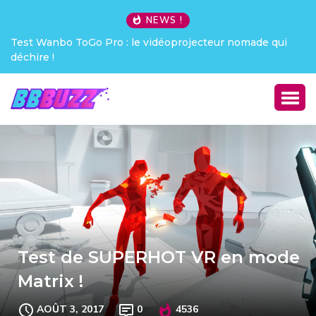
NEWS !
teur nomade qui
Creative Pebble X : j’ai été choqué !
Test de SUPERHOT VR en mode
Matrix !
AOÛT 3, 2017
0
4536